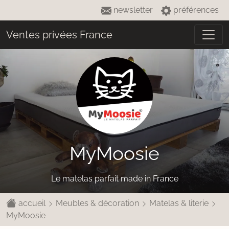
newsletter
préférences
Ventes privées France
MyMoosie
Le matelas parfait made in France
accueil
Meubles & décoration
Matelas & literie
MyMoosie