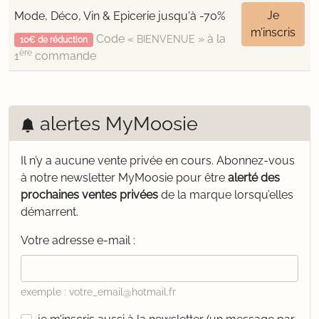
Je
Mode, Déco, Vin & Epicerie jusqu'à -70%
m’inscris
Code «
» à la
BIENVENUE
10€ de réduction
ère
1
commande
alertes MyMoosie
Il n’y a aucune vente privée en cours.
Abonnez-vous
à notre newsletter MyMoosie pour être
alerté des
prochaines ventes privées
de la marque lorsqu’elles
démarrent.
Votre adresse e-mail :
exemple : votre_email@hotmail.fr