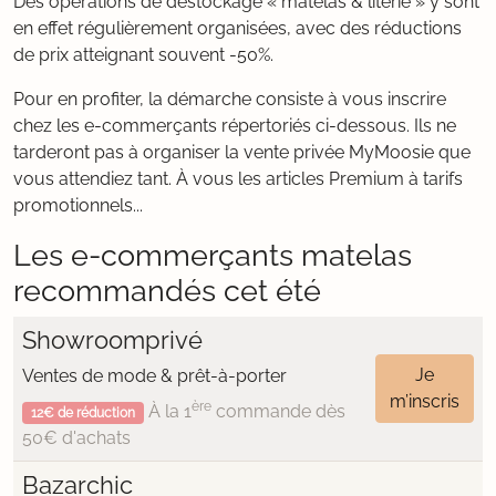
Des opérations de déstockage « matelas & literie » y sont
en effet régulièrement organisées, avec des réductions
de prix atteignant souvent -50%.
Pour en profiter, la démarche consiste à vous inscrire
chez les e-commerçants répertoriés ci-dessous. Ils ne
tarderont pas à organiser la vente privée MyMoosie que
vous attendiez tant. À vous les articles Premium à tarifs
promotionnels...
Les e-commerçants matelas
recommandés cet été
Showroomprivé
Je
Ventes de mode & prêt-à-porter
m’inscris
ère
À la 1
commande dès
12€ de réduction
50€ d'achats
Bazarchic