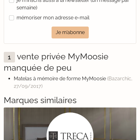
je m’inscris aussi à la newsletter (un message par
semaine)
mémoriser mon adresse e-mail
Je m’abonne
vente privée MyMoosie
1
manquée de peu
Matelas à mémoire de forme MyMoosie
(Bazarchic,
27/09/2017
)
Marques similaires