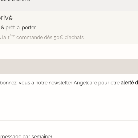
rivé
& prêt-à-porter
ère
 la 1
commande dès 50€ d'achats
bonnez-vous à notre newsletter Angelcare pour être
alerté 
un message par semaine)