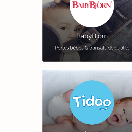
BabyBjörn
Portes bébés & transats de qualité