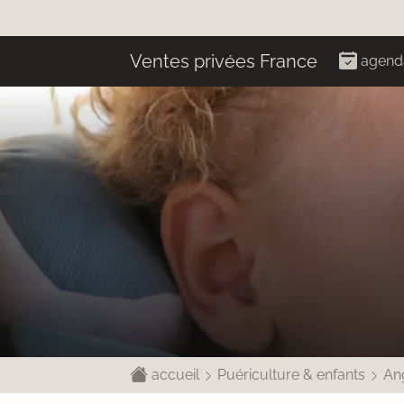
Ventes privées France
agend
accueil
Puériculture & enfants
An