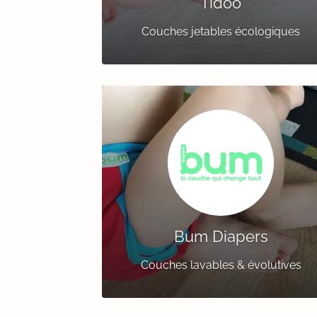
Tidoo
Couches jetables écologiques
Bum Diapers
Couches lavables & évolutives