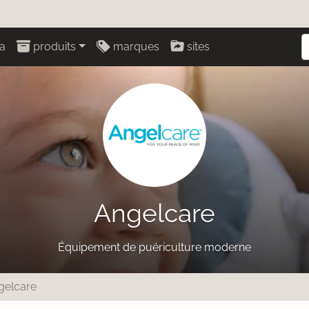
a
produits
marques
sites
Angelcare
Équipement de puériculture moderne
gelcare