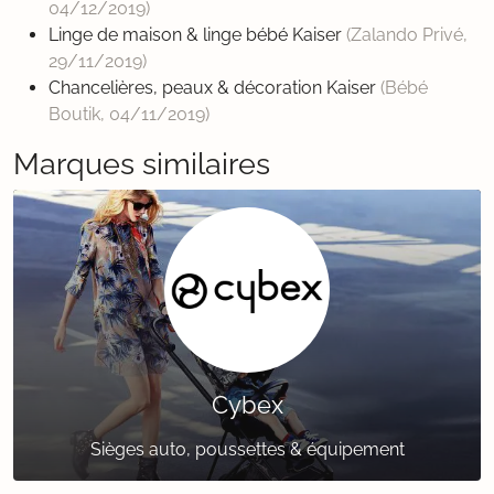
04/12/2019
)
Linge de maison & linge bébé Kaiser
(Zalando Privé,
29/11/2019
)
Chancelières, peaux & décoration Kaiser
(Bébé
Boutik,
04/11/2019
)
Marques similaires
Cybex
Sièges auto, poussettes & équipement