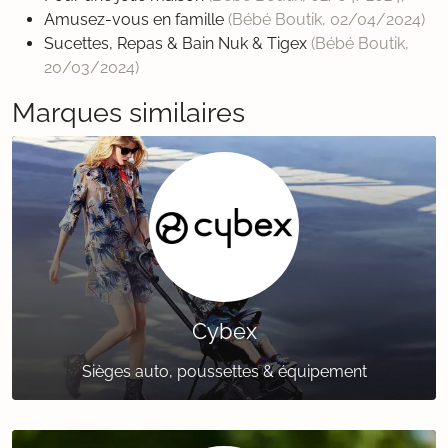
Amusez-vous en famille
(Bébé Boutik,
02/04/2024
)
Sucettes, Repas & Bain Nuk & Tigex
(Bébé Boutik,
20/03/2024
)
Marques similaires
Cybex
Sièges auto, poussettes & équipement