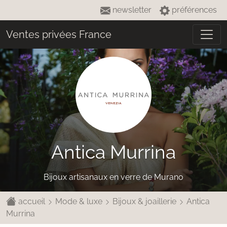
newsletter
préférences
Ventes privées France
Antica Murrina
Bijoux artisanaux en verre de Murano
accueil
Mode & luxe
Bijoux & joaillerie
Antica
Murrina