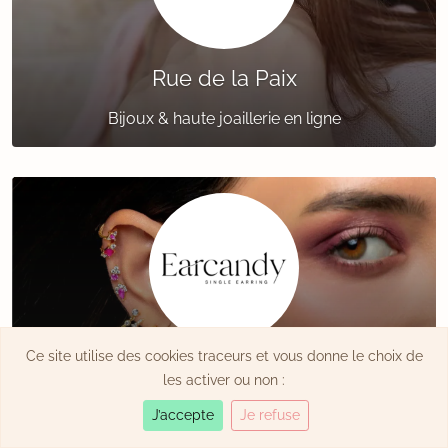
Rue de la Paix
Bijoux & haute joaillerie en ligne
Ce site utilise des cookies traceurs et vous donne le choix de
Earcandy
les activer ou non :
Boucles d'oreilles espagnoles
J’accepte
Je refuse