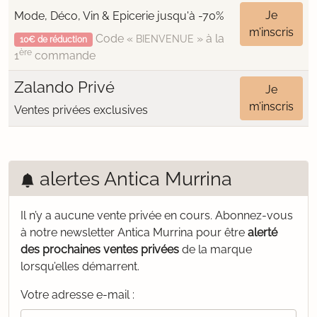
Je
Mode, Déco, Vin & Epicerie jusqu'à -70%
m’inscris
Code «
» à la
BIENVENUE
10€ de réduction
ère
1
commande
Zalando Privé
Je
m’inscris
Ventes privées exclusives
alertes Antica Murrina
Il n’y a aucune vente privée en cours.
Abonnez-vous
à notre newsletter Antica Murrina pour être
alerté
des prochaines ventes privées
de la marque
lorsqu’elles démarrent.
Votre adresse e-mail :