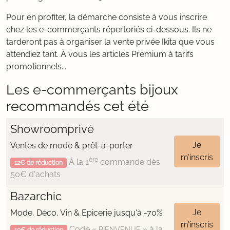
Pour en profiter, la démarche consiste à vous inscrire
chez les e-commerçants répertoriés ci-dessous. Ils ne
tarderont pas à organiser la vente privée Ikita que vous
attendiez tant. À vous les articles Premium à tarifs
promotionnels...
Les e-commerçants bijoux
recommandés cet été
Showroomprivé
Je
Ventes de mode & prêt-à-porter
m’inscris
ère
À la 1
commande dès
12€ de réduction
50€ d'achats
Bazarchic
Je
Mode, Déco, Vin & Epicerie jusqu'à -70%
m’inscris
Code «
» à la
BIENVENUE