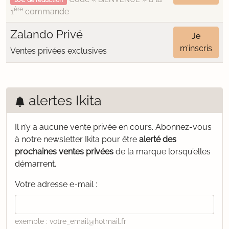
10€ de réduction
ère
1
commande
Zalando Privé
Je
m’inscris
Ventes privées exclusives
alertes Ikita
Il n’y a aucune vente privée en cours.
Abonnez-vous
à notre newsletter Ikita pour être
alerté des
prochaines ventes privées
de la marque lorsqu’elles
démarrent.
Votre adresse e-mail :
exemple : votre_email@hotmail.fr