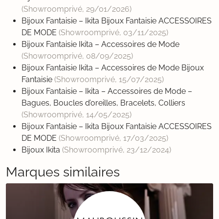
(Showroomprivé,
29/01/2026
)
Bijoux Fantaisie – Ikita Bijoux Fantaisie ACCESSOIRES
DE MODE
(Showroomprivé,
03/11/2025
)
Bijoux Fantaisie Ikita – Accessoires de Mode
(Showroomprivé,
08/09/2025
)
Bijoux Fantaisie Ikita – Accessoires de Mode Bijoux
Fantaisie
(Showroomprivé,
15/07/2025
)
Bijoux Fantaisie – Ikita – Accessoires de Mode –
Bagues, Boucles d’oreilles, Bracelets, Colliers
(Showroomprivé,
14/05/2025
)
Bijoux Fantaisie – Ikita Bijoux Fantaisie ACCESSOIRES
DE MODE
(Showroomprivé,
17/03/2025
)
Bijoux Ikita
(Showroomprivé,
23/12/2024
)
Marques similaires