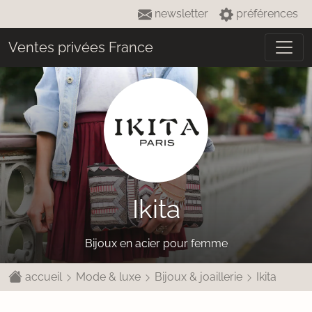
newsletter
préférences
Ventes privées France
Ikita
Bijoux en acier pour femme
accueil
Mode & luxe
Bijoux & joaillerie
Ikita