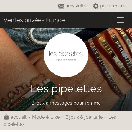
newsletter
préférences
Ventes privées France
Les pipelettes
Bijoux à messages pour femme
accueil
Mode & luxe
Bijoux & joaillerie
Les
pipelettes