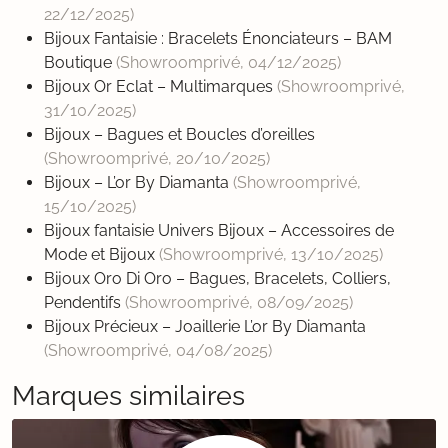
22/12/2025
)
Bijoux Fantaisie : Bracelets Énonciateurs – BAM
Boutique
(Showroomprivé,
04/12/2025
)
Bijoux Or Eclat – Multimarques
(Showroomprivé,
31/10/2025
)
Bijoux – Bagues et Boucles d’oreilles
(Showroomprivé,
20/10/2025
)
Bijoux – L’or By Diamanta
(Showroomprivé,
15/10/2025
)
Bijoux fantaisie Univers Bijoux – Accessoires de
Mode et Bijoux
(Showroomprivé,
13/10/2025
)
Bijoux Oro Di Oro – Bagues, Bracelets, Colliers,
Pendentifs
(Showroomprivé,
08/09/2025
)
Bijoux Précieux – Joaillerie L’or By Diamanta
(Showroomprivé,
04/08/2025
)
Marques similaires