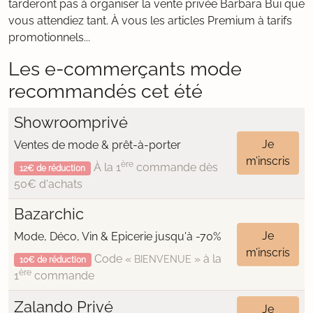
tarderont pas à organiser la vente privée Barbara Bui que
vous attendiez tant. À vous les articles Premium à tarifs
promotionnels...
Les e-commerçants mode
recommandés cet été
Showroomprivé
Je
Ventes de mode & prêt-à-porter
m’inscris
ère
À la 1
commande dès
12€ de réduction
50€ d'achats
Bazarchic
Je
Mode, Déco, Vin & Epicerie jusqu'à -70%
m’inscris
Code «
» à la
BIENVENUE
10€ de réduction
ère
1
commande
Zalando Privé
Je