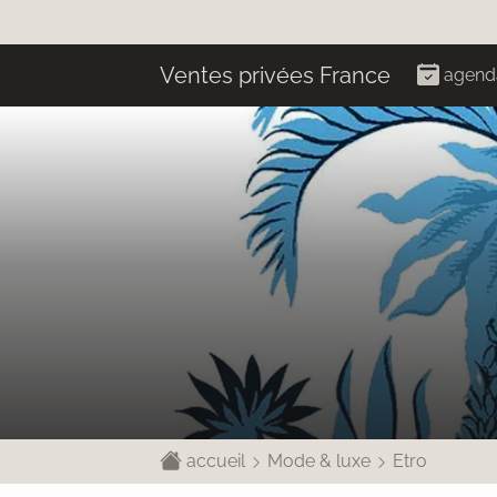
Ventes privées France
agend
accueil
Mode & luxe
Etro