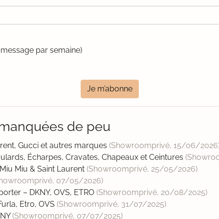
un message par semaine)
Je m’abonne
o manquées de peu
aurent, Gucci et autres marques
(Showroomprivé,
15/06/2026
oulards, Écharpes, Cravates, Chapeaux et Ceintures
(Showro
 Miu Miu & Saint Laurent
(Showroomprivé,
25/05/2026
)
Showroomprivé,
07/05/2026
)
à-porter – DKNY, OVS, ETRO
(Showroomprivé,
20/08/2025
)
urla, Etro, OVS
(Showroomprivé,
31/07/2025
)
KNY
(Showroomprivé,
07/07/2025
)