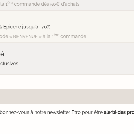
ère
la 1
commande dès 50€ d'achats
& Epicerie jusqu'à -70%
ère
ode «
» à la 1
commande
BIENVENUE
vé
xclusives
bonnez-vous à notre newsletter Etro pour être
alerté des pr