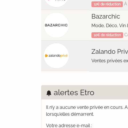
À 
12€ de réduction
Bazarchic
Mode, Déco, Vin 
C
10€ de réduction
Zalando Pri
Ventes privées e
alertes Etro
Il n’y a aucune vente privée en cours.
A
lorsqu’elles démarrent.
Votre adresse e-mail :