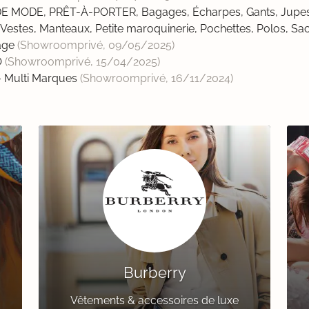
 MODE, PRÊT-À-PORTER, Bagages, Écharpes, Gants, Jupes, Pa
Vestes, Manteaux, Petite maroquinerie, Pochettes, Polos, Sa
yage
(Showroomprivé,
09/05/2025
)
O
(Showroomprivé,
15/04/2025
)
– Multi Marques
(Showroomprivé,
16/11/2024
)
Burberry
Vêtements & accessoires de luxe