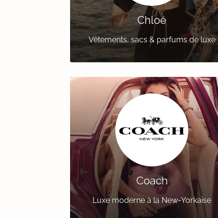
Chloé
Vêtements, sacs & parfums de luxe
Coach
Luxe moderne à la New-Yorkaise