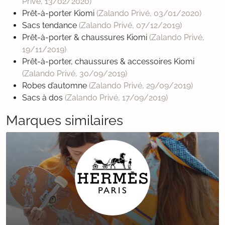
Privé,
13/02/2020
)
Prêt-à-porter Kiomi
(Zalando Privé,
03/01/2020
)
Sacs tendance
(Zalando Privé,
07/12/2019
)
Prêt-à-porter & chaussures Kiomi
(Zalando Privé,
19/11/2019
)
Prêt-à-porter, chaussures & accessoires Kiomi
(Zalando Privé,
30/09/2019
)
Robes d’automne
(Zalando Privé,
29/09/2019
)
Sacs à dos
(Zalando Privé,
17/09/2019
)
Marques similaires