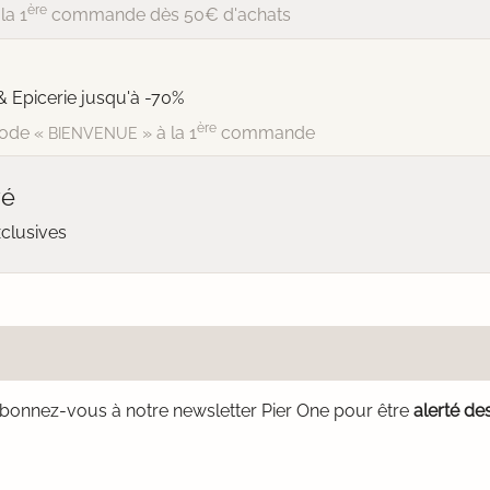
ère
la 1
commande dès 50€ d'achats
& Epicerie jusqu'à -70%
ère
ode «
» à la 1
commande
BIENVENUE
vé
xclusives
bonnez-vous à notre newsletter Pier One pour être
alerté de