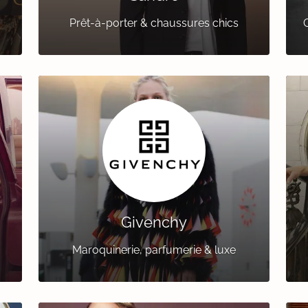
Prêt-à-porter & chaussures chics
Givenchy
Maroquinerie, parfumerie & luxe