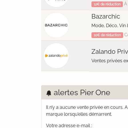
À 
12€ de réduction
Bazarchic
Mode, Déco, Vin 
C
10€ de réduction
Zalando Pri
Ventes privées e
alertes Pier One
Il n’y a aucune vente privée en cours.
A
marque lorsqu’elles démarrent.
Votre adresse e-mail :