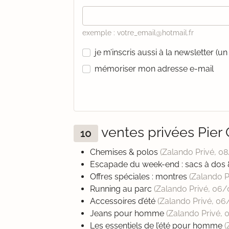
exemple : votre_email@hotmail.fr
je m’inscris aussi à la newsletter (
mémoriser mon adresse e-mail
ventes privées Pie
10
Chemises & polos
(Zalando Privé,
08
Escapade du week-end : sacs à dos
Offres spéciales : montres
(Zalando P
Running au parc
(Zalando Privé,
06/
Accessoires d’été
(Zalando Privé,
06
Jeans pour homme
(Zalando Privé,
Les essentiels de l’été pour homme
(