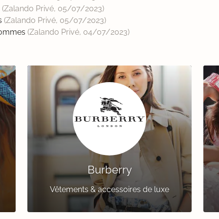
s
(Zalando Privé,
05/07/2023
)
es
(Zalando Privé,
05/07/2023
)
 hommes
(Zalando Privé,
04/07/2023
)
Burberry
Vêtements & accessoires de luxe