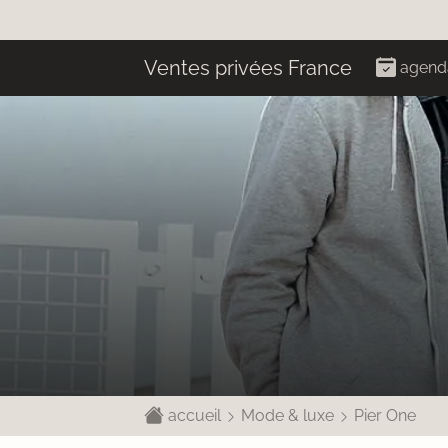
Ventes privées France
agend
accueil
Mode & luxe
Pier One