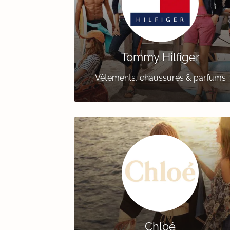
Tommy Hilfiger
Vêtements, chaussures & parfums
Chloé