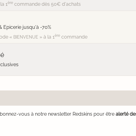
ère
la 1
commande dès 50€ d'achats
& Epicerie jusqu'à -70%
ère
ode «
» à la 1
commande
BIENVENUE
vé
xclusives
bonnez-vous à notre newsletter Redskins pour être
alerté d