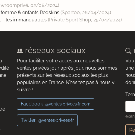
owroomprivé,
02/08/2024
)
 femme & enfants Redskins
(Spartoo,
26/04/2024
)
ent – les immanquables
(Private Sport Shop,
25/04/2024
)
réseaux sociaux
à
Pour faciliter votre accès aux nouvelles
Vous
édité
ventes privées jour après jour, nous sommes
une 
nne
présents sur les réseaux sociaux les plus
nous
populaires en France. N’hésitez pas à nous y
donn
suivre !
Term
Facebook
@ventes·privees·fr·com
tre
exem
Twitter
@ventes·privees·fr
Re
r