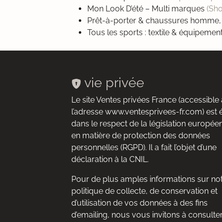
Mon Look D’été – Multi marques
(Sh
Prêt-à-porter & chaussures homme,
Tous les sports : textile & équipem
vie privée
Le site Ventes privées France (accessible 
l’adresse www.ventesprivees-fr.com) est 
dans le respect de la législation europée
en matière de protection des données
personnelles (RGPD). Il a fait l’objet d’une
déclaration à la CNIL.
Pour de plus amples informations sur no
politique de collecte, de conservation et
d’utilisation de vos données à des fins
d’emailing, nous vous invitons à consulte