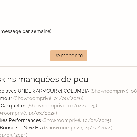
un message par semaine)
Je m’abonne
skins manquées de peu
Mode avec UNDER ARMOUR et COLUMBIA
(Showroomprivé,
08
Armour
(Showroomprivé,
01/06/2026
)
 Casquettes
(Showroomprivé,
07/04/2025
)
wroomprivé,
13/03/2025
)
ires Performances
(Showroomprivé,
10/02/2025
)
 Bonnets – New Era
(Showroomprivé,
24/12/2024
)
01/09/2024
)