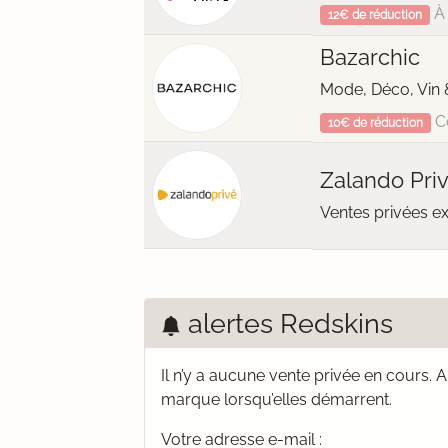
À 
12€ de réduction
Bazarchic
Mode, Déco, Vin 
C
10€ de réduction
Zalando Pri
Ventes privées e
alertes Redskins
Il n’y a aucune vente privée en cours.
A
marque lorsqu’elles démarrent.
Votre adresse e-mail :