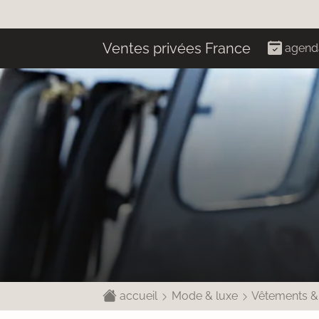
Ventes privées France
agend
accueil
Mode & luxe
Vêtements &