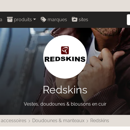
a
produits
marques
sites
Redskins
Vestes, doudounes & blousons en cuir
 accessoires
Doudounes & manteaux
Redskins