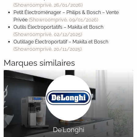
(Showroomprivé,
26/01/2026
)
Petit Électroménager – Philips & Bosch – Vente
Privée
(Showroomprivé,
09/01/2026
)
Outils Électroportatifs – Makita et Bosch
(Showroomprivé,
02/12/2025
)
Outillage Électroportatif – Makita et Bosch
(Showroomprivé,
20/11/2025
)
Marques similaires
De’Longhi