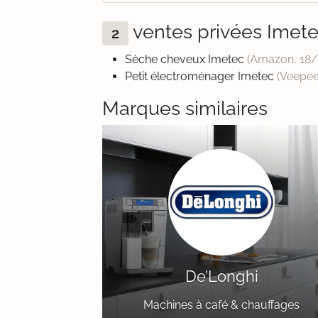
ventes privées Imet
2
Sèche cheveux Imetec
(Amazon,
18
Petit électroménager Imetec
(Veepe
Marques similaires
De’Longhi
Machines à café & chauffages