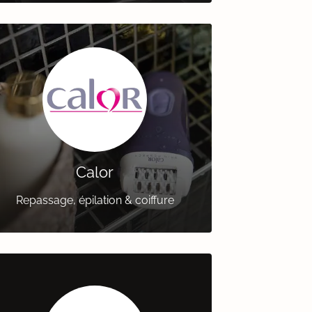
Calor
Repassage, épilation & coiffure