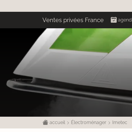
Ventes privées France
agend
accueil
Électroménager
Imetec