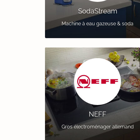
SodaStream
Machine à eau gazeuse & soda
NEFF
Gros électroménager allemand