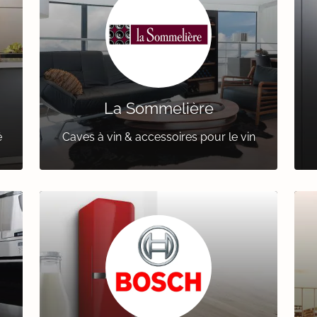
La Sommelière
é
Caves à vin & accessoires pour le vin