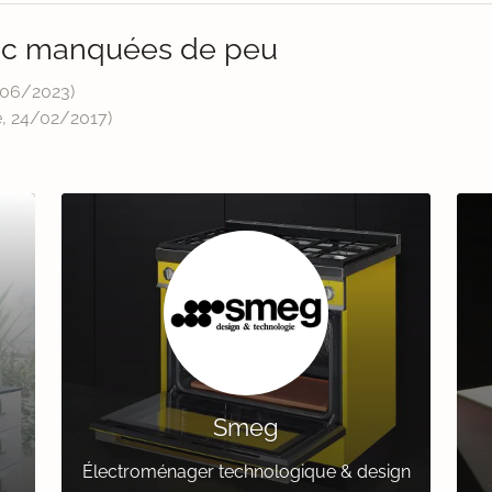
ec manquées de peu
/06/2023
)
e,
24/02/2017
)
Smeg
Électroménager technologique & design