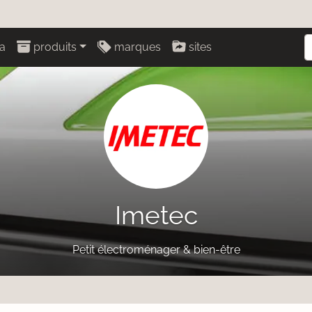
a
produits
marques
sites
Imetec
Petit électroménager & bien-être