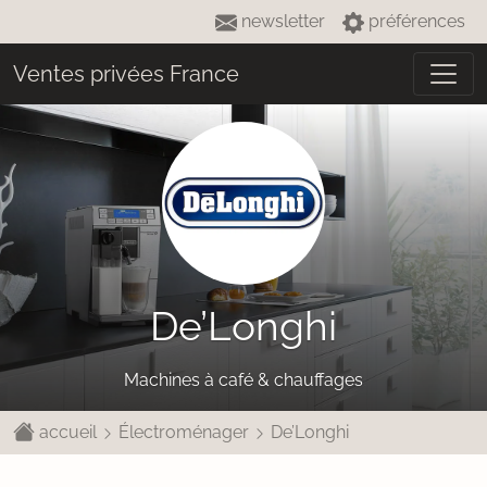
newsletter
préférences
Ventes privées France
De’Longhi
Machines à café & chauffages
accueil
Électroménager
De’Longhi