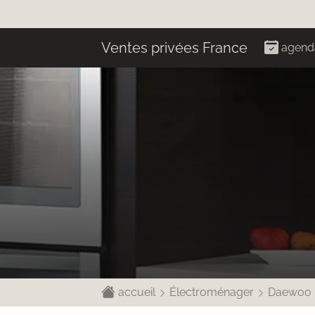
Ventes privées France
agend
accueil
Électroménager
Daewoo E