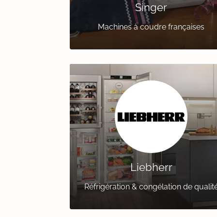
Singer
Machines à coudre françaises
Liebherr
Réfrigération & congélation de qualit