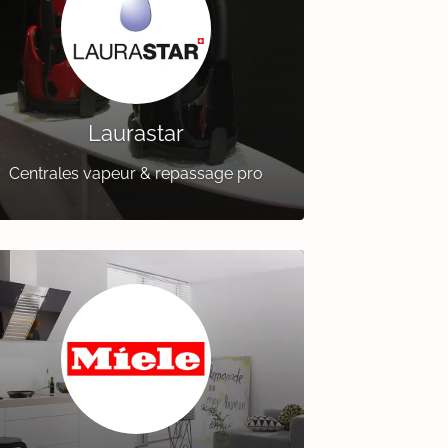
Laurastar
Centrales vapeur & repassage pro