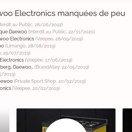
woo Electronics manquées de peu
nterdit au Public,
26/06/2022
)
rique Daewoo
(Interdit au Public,
22/11/2020
)
woo Electronics
(Veepee,
28/09/2019
)
woo
(Limango,
28/08/2019
)
y,
25/07/2019
)
Electronics
(Veepee,
17/06/2019
)
rzberg, Daewoo…
(BrandAlley,
22/05/2019
)
5/2019
)
Daewoo
(Private Sport Shop,
20/02/2019
)
ronics
(Veepee,
20/02/2019
)