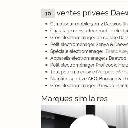
ventes privées Dae
10
Climatiseur mobile 30m2 Daewoo
(I
Chauffage convecteur mobile élect
Gros électroménager de cuisine Dae
Petit électroménager Senya & Dae
Spéciale électroménager
(BrandAlle
Appareils électroménagers Daewoo 
Petit électroménager Proficook, He
Tout pour ma cuisine
(Veepee,
06/0
Nutrition sportive AEG, Bomann & 
Gros électroménager Daewoo Elect
Marques similaires