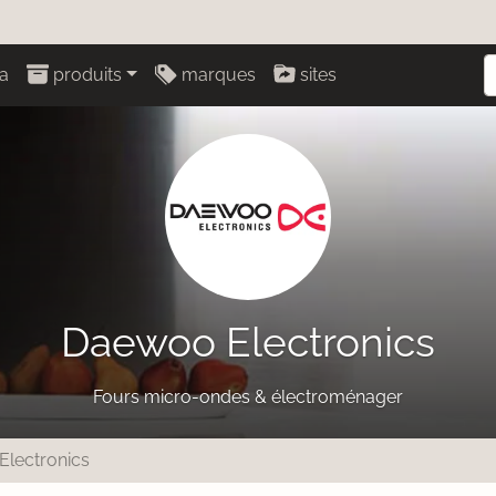
a
produits
marques
sites
Daewoo Electronics
Fours micro-ondes & électroménager
lectronics