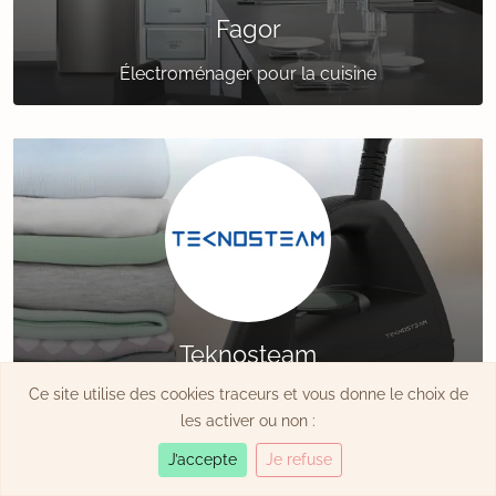
Fagor
Électroménager pour la cuisine
Teknosteam
Ce site utilise des cookies traceurs et vous donne le choix de
Solutions de repassage vapeur
les activer ou non :
J’accepte
Je refuse