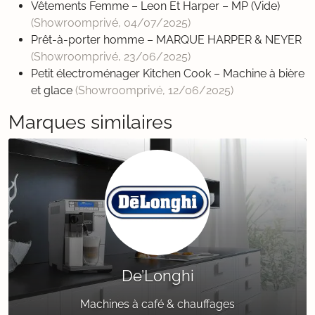
Vêtements Femme – Leon Et Harper – MP (Vide)
(Showroomprivé,
04/07/2025
)
Prêt-à-porter homme – MARQUE HARPER & NEYER
(Showroomprivé,
23/06/2025
)
Petit électroménager Kitchen Cook – Machine à bière
et glace
(Showroomprivé,
12/06/2025
)
Marques similaires
De’Longhi
Machines à café & chauffages