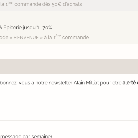
ère
la 1
commande dès 50€ d'achats
& Epicerie jusqu'à -70%
ère
ode «
» à la 1
commande
BIENVENUE
bonnez-vous à notre newsletter Alain Milliat pour être
alerté
un message par semaine)