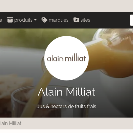
a
produits
marques
sites
Alain Milliat
Jus & nectars de fruits frais
lain Milliat