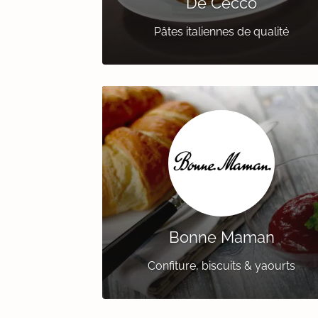
De Cecco
Pâtes italiennes de qualité
Bonne Maman
Confiture, biscuits & yaourts