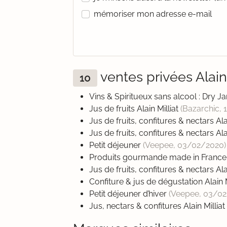
mémoriser mon adresse e-mail
ventes privées Alai
10
Vins & Spiritueux sans alcool : Dry J
Jus de fruits Alain Milliat
(Bazarchic,
Jus de fruits, confitures & nectars Ala
Jus de fruits, confitures & nectars Ala
Petit déjeuner
(Veepee,
03/02/2020
)
Produits gourmande made in Franc
Jus de fruits, confitures & nectars Ala
Confiture & jus de dégustation Alain M
Petit déjeuner d’hiver
(Veepee,
03/02
Jus, nectars & confitures Alain Milliat