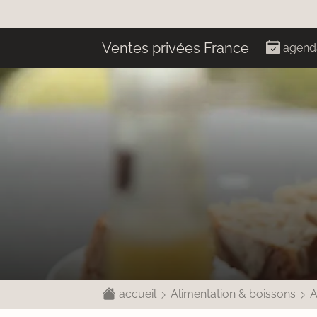
Ventes privées France
agend
accueil
Alimentation & boissons
A