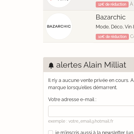
À 
12€ de réduction
Bazarchic
Mode, Déco, Vin 
C
10€ de réduction
alertes Alain Milliat
Il n’y a aucune vente privée en cours.
A
marque lorsqu’elles démarrent.
Votre adresse e-mail :
exemple : votre_email@hotmail.fr
je m’inscris aussi à la newsletter (