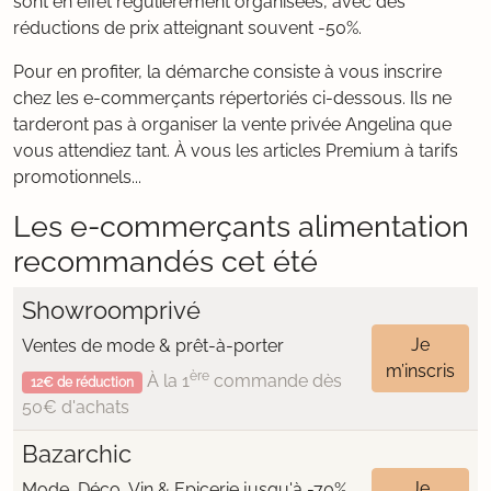
sont en effet régulièrement organisées, avec des
réductions de prix atteignant souvent -50%.
Pour en profiter, la démarche consiste à vous inscrire
chez les e-commerçants répertoriés ci-dessous. Ils ne
tarderont pas à organiser la vente privée Angelina que
vous attendiez tant. À vous les articles Premium à tarifs
promotionnels...
Les e-commerçants alimentation
recommandés cet été
Showroomprivé
Je
Ventes de mode & prêt-à-porter
m’inscris
ère
À la 1
commande dès
12€ de réduction
50€ d'achats
Bazarchic
Je
Mode, Déco, Vin & Epicerie jusqu'à -70%