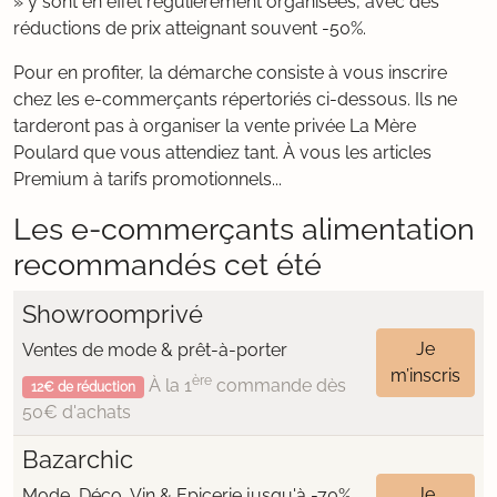
» y sont en effet régulièrement organisées, avec des
réductions de prix atteignant souvent -50%.
Pour en profiter, la démarche consiste à vous inscrire
chez les e-commerçants répertoriés ci-dessous. Ils ne
tarderont pas à organiser la vente privée La Mère
Poulard que vous attendiez tant. À vous les articles
Premium à tarifs promotionnels...
Les e-commerçants alimentation
recommandés cet été
Showroomprivé
Je
Ventes de mode & prêt-à-porter
m’inscris
ère
À la 1
commande dès
12€ de réduction
50€ d'achats
Bazarchic
Je
Mode, Déco, Vin & Epicerie jusqu'à -70%