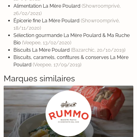
Alimentation La Mère Poulard
(Showroomprivé,
26/02/2021
)
Épicerie fine La Mère Poulard
(Showroomprivé,
18/11/2020
)
Sélection gourmande La Mère Poulard & Ma Ruche
Bio
(Veepee,
13/02/2020
)
Biscuits La Mère Poulard
(Bazarchic,
20/10/2019
)
Biscuits, caramels, confitures & conserves La Mère
Poulard
(Veepee,
17/09/2019
)
Marques similaires