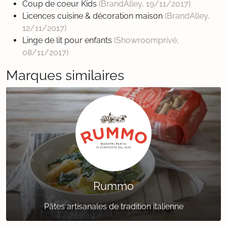
Coup de coeur Kids
(BrandAlley,
19/11/2017
)
Licences cuisine & décoration maison
(BrandAlley,
12/11/2017
)
Linge de lit pour enfants
(Showroomprivé,
08/11/2017
)
Marques similaires
Rummo
Pâtes artisanales de tradition italienne