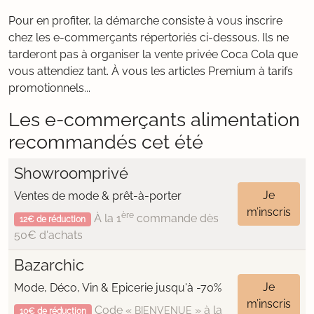
Pour en profiter, la démarche consiste à vous inscrire
chez les e-commerçants répertoriés ci-dessous. Ils ne
tarderont pas à organiser la vente privée Coca Cola que
vous attendiez tant. À vous les articles Premium à tarifs
promotionnels...
Les e-commerçants alimentation
recommandés cet été
Showroomprivé
Je
Ventes de mode & prêt-à-porter
m’inscris
ère
À la 1
commande dès
12€ de réduction
50€ d'achats
Bazarchic
Je
Mode, Déco, Vin & Epicerie jusqu'à -70%
m’inscris
Code «
» à la
BIENVENUE
10€ de réduction