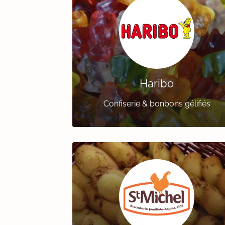
Haribo
Confiserie & bonbons gélifiés