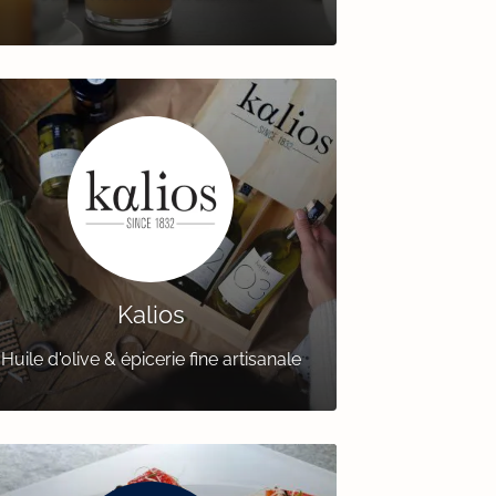
Kalios
Huile d'olive & épicerie fine artisanale