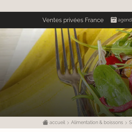
Ventes privées France
agend
accueil
Alimentation & boissons
S