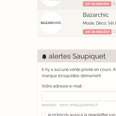
À 
12€ de réduction
Bazarchic
Mode, Déco, Vin 
C
10€ de réduction
alertes Saupiquet
Il n’y a aucune vente privée en cours.
A
marque lorsqu’elles démarrent.
Votre adresse e-mail :
exemple : votre_email@hotmail.fr
je m’inscris aussi à la newsletter (