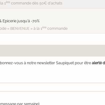
ère
la 1
commande dès 50€ d'achats
& Epicerie jusqu'à -70%
ère
ode «
» à la 1
commande
BIENVENUE
bonnez-vous à notre newsletter Saupiquet pour être
alerté 
un message par semaine)