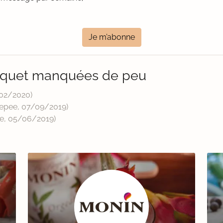
Je m’abonne
iquet manquées de peu
02/2020
)
eepee,
07/09/2019
)
e,
05/06/2019
)