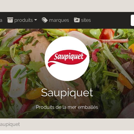
a
produits
marques
sites
Saupiquet
Produits de la mer emballés
aupiquet