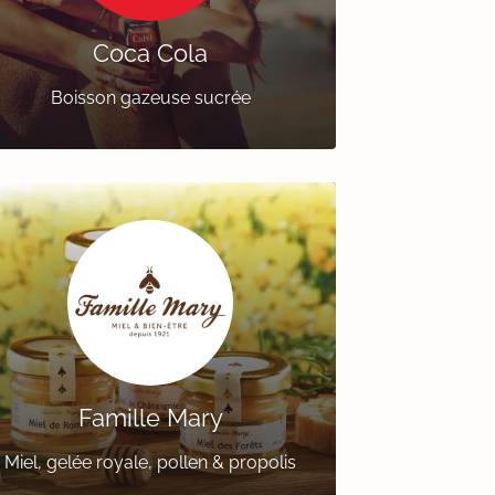
Coca Cola
Boisson gazeuse sucrée
Famille Mary
Miel, gelée royale, pollen & propolis