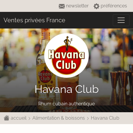
newsletter
préférences
Ventes privées France
Havana Club
Rhum cubain authentique
accueil
Alimentation & boissons
Havana Club