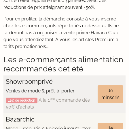
sont en effet régulièrement organisées, avec des
réductions de prix atteignant souvent -50%.
Pour en profiter, la démarche consiste à vous inscrire
chez les e-commerçants répertoriés ci-dessous. Ils ne
tarderont pas à organiser la vente privée Havana Club
que vous attendiez tant. À vous les articles Premium à
tarifs promotionnels...
Les e-commerçants alimentation
recommandés cet été
Showroomprivé
Je
Ventes de mode & prêt-à-porter
m’inscris
ère
À la 1
commande dès
12€ de réduction
50€ d'achats
Bazarchic
Je
Mode, Déco, Vin & Epicerie jusqu'à -70%