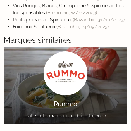
Vins Rouges, Blancs, Champagne & Spiritueux : Les
Indispensables
(Bazarchic,
14/11/2023
)
Petits prix Vins et Spiritueux
(Bazarchic,
31/10/2023
)
Foire aux Spiritueux
(Bazarchic,
24/09/2023
)
Marques similaires
Rummo
Pâtes artisanales de tradition italienne