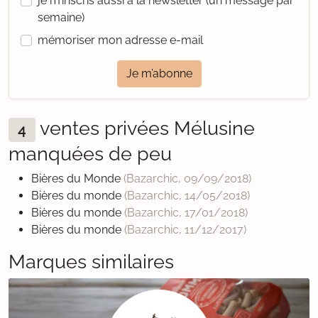
je m’inscris aussi à la newsletter (un message par
semaine)
mémoriser mon adresse e-mail
Je m’abonne
ventes privées Mélusine
4
manquées de peu
Bières du Monde
(Bazarchic,
09/09/2018
)
Bières du monde
(Bazarchic,
14/05/2018
)
Bières du monde
(Bazarchic,
17/01/2018
)
Bières du monde
(Bazarchic,
11/12/2017
)
Marques similaires