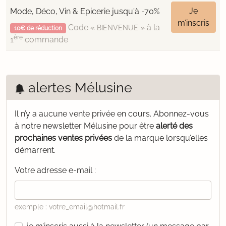
Je
Mode, Déco, Vin & Epicerie jusqu'à -70%
m’inscris
Code «
» à la
BIENVENUE
10€ de réduction
ère
1
commande
alertes Mélusine
Il n’y a aucune vente privée en cours.
Abonnez-vous
à notre newsletter Mélusine pour être
alerté des
prochaines ventes privées
de la marque lorsqu’elles
démarrent.
Votre adresse e-mail :
exemple : votre_email@hotmail.fr