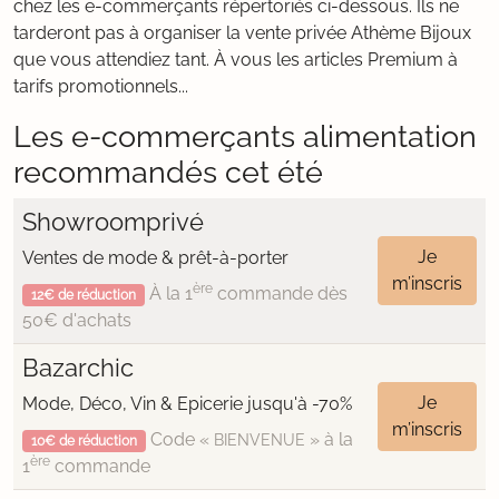
chez les e-commerçants répertoriés ci-dessous. Ils ne
tarderont pas à organiser la vente privée Athème Bijoux
que vous attendiez tant. À vous les articles Premium à
tarifs promotionnels...
Les e-commerçants alimentation
recommandés cet été
Showroomprivé
Je
Ventes de mode & prêt-à-porter
m’inscris
ère
À la 1
commande dès
12€ de réduction
50€ d'achats
Bazarchic
Je
Mode, Déco, Vin & Epicerie jusqu'à -70%
m’inscris
Code «
» à la
BIENVENUE
10€ de réduction
ère
1
commande