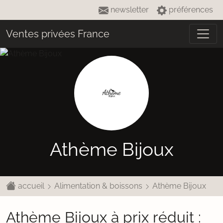
newsletter
préférences
Ventes privées France
Athème Bijoux
accueil
Alimentation & boissons
Athème Bijoux
Athème Bijoux à prix réduit :