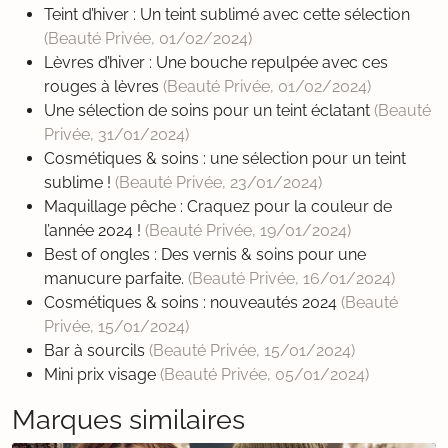
Teint d’hiver : Un teint sublimé avec cette sélection
(Beauté Privée,
01/02/2024
)
Lèvres d’hiver : Une bouche repulpée avec ces
rouges à lèvres
(Beauté Privée,
01/02/2024
)
Une sélection de soins pour un teint éclatant
(Beauté
Privée,
31/01/2024
)
Cosmétiques & soins : une sélection pour un teint
sublime !
(Beauté Privée,
23/01/2024
)
Maquillage pêche : Craquez pour la couleur de
l’année 2024 !
(Beauté Privée,
19/01/2024
)
Best of ongles : Des vernis & soins pour une
manucure parfaite.
(Beauté Privée,
16/01/2024
)
Cosmétiques & soins : nouveautés 2024
(Beauté
Privée,
15/01/2024
)
Bar à sourcils
(Beauté Privée,
15/01/2024
)
Mini prix visage
(Beauté Privée,
05/01/2024
)
Marques similaires