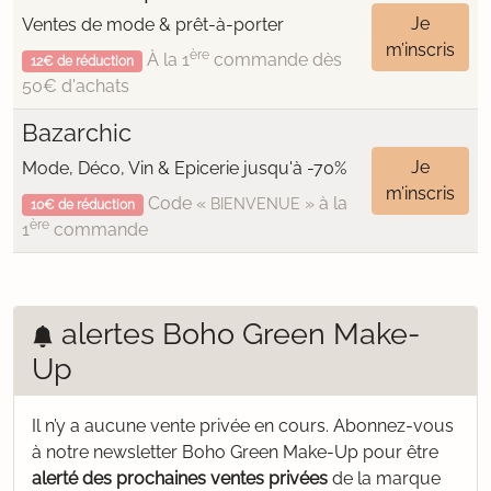
Je
Ventes de mode & prêt-à-porter
m’inscris
ère
À la 1
commande dès
12€ de réduction
50€ d'achats
Bazarchic
Je
Mode, Déco, Vin & Epicerie jusqu'à -70%
m’inscris
Code «
» à la
BIENVENUE
10€ de réduction
ère
1
commande
alertes Boho Green Make-
Up
Il n’y a aucune vente privée en cours.
Abonnez-vous
à notre newsletter Boho Green Make-Up pour être
alerté des prochaines ventes privées
de la marque