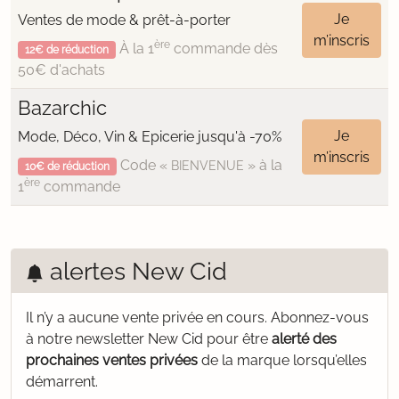
Je
Ventes de mode & prêt-à-porter
m’inscris
ère
À la 1
commande dès
12€ de réduction
50€ d'achats
Bazarchic
Je
Mode, Déco, Vin & Epicerie jusqu'à -70%
m’inscris
Code «
» à la
BIENVENUE
10€ de réduction
ère
1
commande
alertes New Cid
Il n’y a aucune vente privée en cours.
Abonnez-vous
à notre newsletter New Cid pour être
alerté des
prochaines ventes privées
de la marque lorsqu’elles
démarrent.