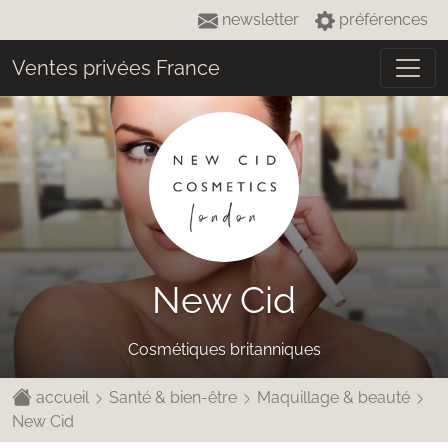
newsletter
préférences
Ventes privées France
New Cid
Cosmétiques britanniques
accueil
Santé & bien-être
Maquillage & beauté
New Cid