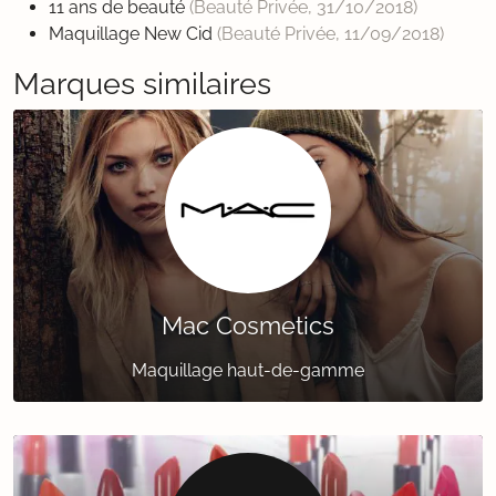
11 ans de beauté
(Beauté Privée,
31/10/2018
)
Maquillage New Cid
(Beauté Privée,
11/09/2018
)
Marques similaires
Mac Cosmetics
Maquillage haut-de-gamme