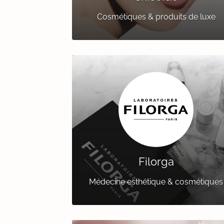
Cosmétiques & produits de luxe
Filorga
Médecine esthétique & cosmétiques