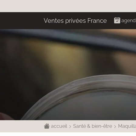
Ventes privées France
agend
accueil
Santé & bien-être
Maquill