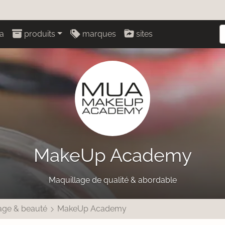
a
produits
marques
sites
MakeUp Academy
Maquillage de qualité & abordable
age & beauté
MakeUp Academy