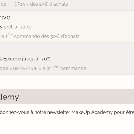
de «
» dès 29€ d'achats
HOP29
ivé
 prêt-à-porter
ère
la 1
commande dès 50€ d'achats
& Epicerie jusqu'à -70%
ère
ode «
» à la 1
commande
BIENVENUE
ademy
bonnez-vous à notre newsletter MakeUp Academy pour êtr