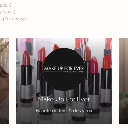
/2024
)
1/2024
)
04/01/2024
)
Make Up For Ever
Beauté du teint & des yeux