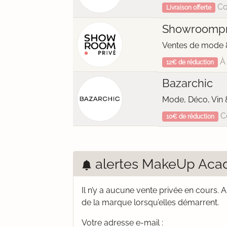
Co
Livraison offerte
Showroompr
Ventes de mode &
À 
12€ de réduction
Bazarchic
Mode, Déco, Vin 
C
10€ de réduction
alertes MakeUp Ac
Il n’y a aucune vente privée en cours.
A
de la marque lorsqu’elles démarrent.
Votre adresse e-mail :