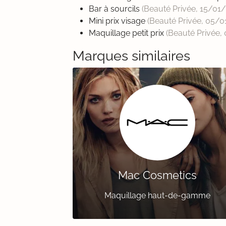
Bar à sourcils
(Beauté Privée,
15/01
Mini prix visage
(Beauté Privée,
05/0
Maquillage petit prix
(Beauté Privée,
Marques similaires
Mac Cosmetics
Maquillage haut-de-gamme