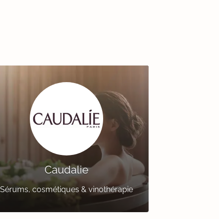
Caudalie
Sérums, cosmétiques & vinothérapie