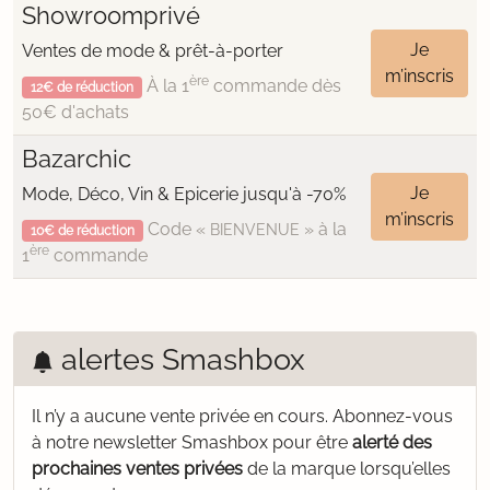
Showroomprivé
Je
Ventes de mode & prêt-à-porter
m’inscris
ère
À la 1
commande dès
12€ de réduction
50€ d'achats
Bazarchic
Je
Mode, Déco, Vin & Epicerie jusqu'à -70%
m’inscris
Code «
» à la
BIENVENUE
10€ de réduction
ère
1
commande
alertes Smashbox
Il n’y a aucune vente privée en cours.
Abonnez-vous
à notre newsletter Smashbox pour être
alerté des
prochaines ventes privées
de la marque lorsqu’elles