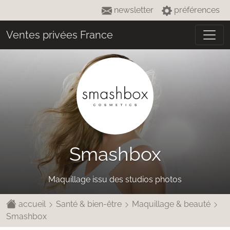
newsletter
préférences
Ventes privées France
Smashbox
Maquillage issu des studios photos
accueil
Santé & bien-être
Maquillage & beauté
Smashbox