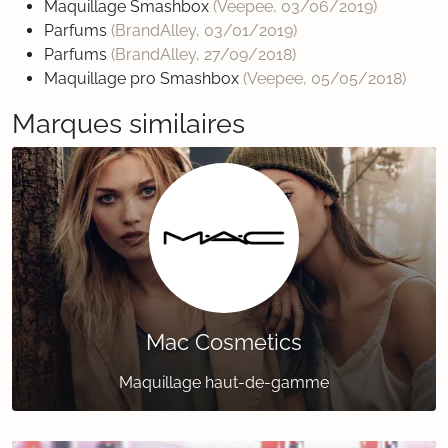
Maquillage Smashbox
(Veepee,
03/06/2019
)
Parfums
(BrandAlley,
03/01/2019
)
Parfums
(BrandAlley,
27/09/2018
)
Maquillage pro Smashbox
(Veepee,
05/05/2018
)
Marques similaires
Mac Cosmetics
Maquillage haut-de-gamme