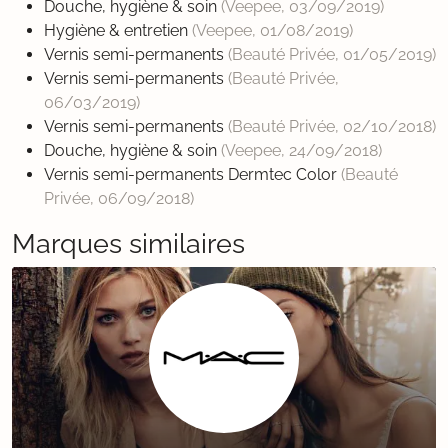
Douche, hygiène & soin
(Veepee,
03/09/2019
)
Hygiène & entretien
(Veepee,
01/08/2019
)
Vernis semi-permanents
(Beauté Privée,
01/05/2019
)
Vernis semi-permanents
(Beauté Privée,
06/03/2019
)
Vernis semi-permanents
(Beauté Privée,
02/10/2018
)
Douche, hygiène & soin
(Veepee,
24/09/2018
)
Vernis semi-permanents Dermtec Color
(Beauté
Privée,
06/09/2018
)
Marques similaires