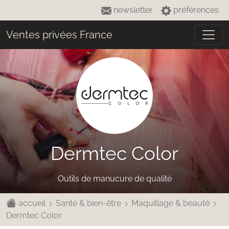
newsletter
préférences
Ventes privées France
Dermtec Color
Outils de manucure de qualité
accueil
Santé & bien-être
Maquillage & beauté
Dermtec Color