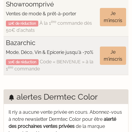
Showroomprivé
Je
Ventes de mode & prêt-à-porter
m’inscris
ère
À la 1
commande dès
12€ de réduction
50€ d'achats
Bazarchic
Je
Mode, Déco, Vin & Epicerie jusqu'à -70%
m’inscris
Code «
» à la
BIENVENUE
10€ de réduction
ère
1
commande
alertes Dermtec Color
Il n’y a aucune vente privée en cours.
Abonnez-vous
à notre newsletter Dermtec Color pour être
alerté
des prochaines ventes privées
de la marque