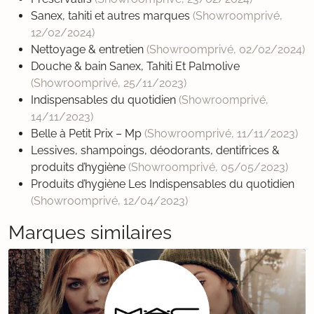
Sanex, tahiti et autres marques
(Showroomprivé,
12/02/2024
)
Nettoyage & entretien
(Showroomprivé,
02/02/2024
)
Douche & bain Sanex, Tahiti Et Palmolive
(Showroomprivé,
25/11/2023
)
Indispensables du quotidien
(Showroomprivé,
14/11/2023
)
Belle à Petit Prix – Mp
(Showroomprivé,
11/11/2023
)
Lessives, shampoings, déodorants, dentifrices &
produits d’hygiène
(Showroomprivé,
05/05/2023
)
Produits d’hygiène Les Indispensables du quotidien
(Showroomprivé,
12/04/2023
)
Marques similaires