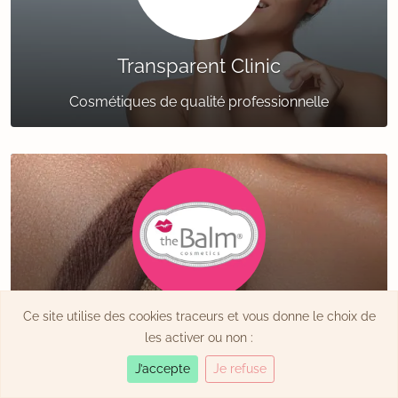
Transparent Clinic
Cosmétiques de qualité professionnelle
Ce site utilise des cookies traceurs et vous donne le choix de
The Balm
les activer ou non :
Palettes de blush & maquillage
J’accepte
Je refuse