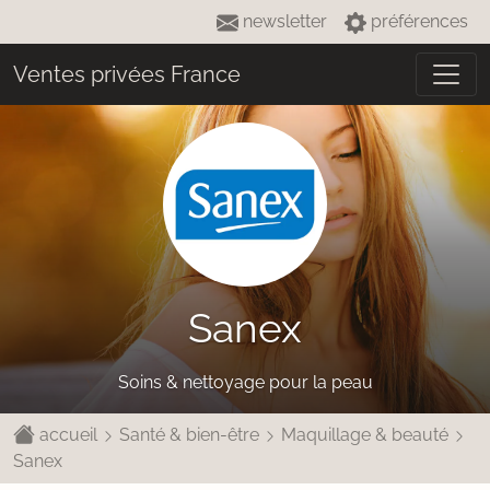
newsletter
préférences
Ventes privées France
Sanex
Soins & nettoyage pour la peau
accueil
Santé & bien-être
Maquillage & beauté
Sanex