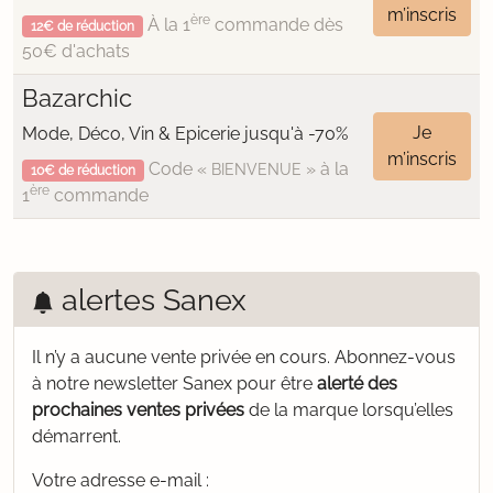
m’inscris
ère
À la 1
commande dès
12€ de réduction
50€ d'achats
Bazarchic
Je
Mode, Déco, Vin & Epicerie jusqu'à -70%
m’inscris
Code «
» à la
BIENVENUE
10€ de réduction
ère
1
commande
alertes Sanex
Il n’y a aucune vente privée en cours.
Abonnez-vous
à notre newsletter Sanex pour être
alerté des
prochaines ventes privées
de la marque lorsqu’elles
démarrent.
Votre adresse e-mail :