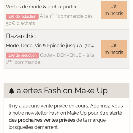
Je
Ventes de mode & prêt-à-porter
m’inscris
ère
À la 1
commande dès
12€ de réduction
50€ d'achats
Bazarchic
Je
Mode, Déco, Vin & Epicerie jusqu'à -70%
m’inscris
Code «
» à la
BIENVENUE
10€ de réduction
ère
1
commande
alertes Fashion Make Up
Il n’y a aucune vente privée en cours.
Abonnez-vous
à notre newsletter Fashion Make Up pour être
alerté
des prochaines ventes privées
de la marque
lorsqu’elles démarrent.