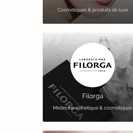
Cosmétiques & produits de luxe
Filorga
Médecine esthétique & cosmétiques