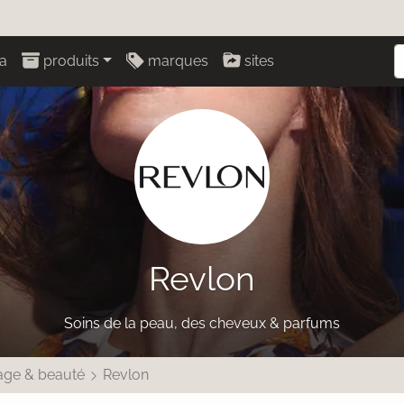
a
produits
marques
sites
Revlon
Soins de la peau, des cheveux & parfums
age & beauté
Revlon