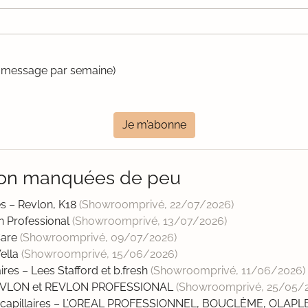
un message par semaine)
Je m’abonne
lon manquées de peu
res – Revlon, K18
(Showroomprivé,
22/07/2026
)
on Professional
(Showroomprivé,
13/07/2026
)
Care
(Showroomprivé,
09/07/2026
)
Wella
(Showroomprivé,
15/06/2026
)
aires – Lees Stafford et b.fresh
(Showroomprivé,
11/06/2026
)
 : REVLON et REVLON PROFESSIONAL
(Showroomprivé,
25/05/
ins capillaires – L’OREAL PROFESSIONNEL, BOUCLÈME, OLAP