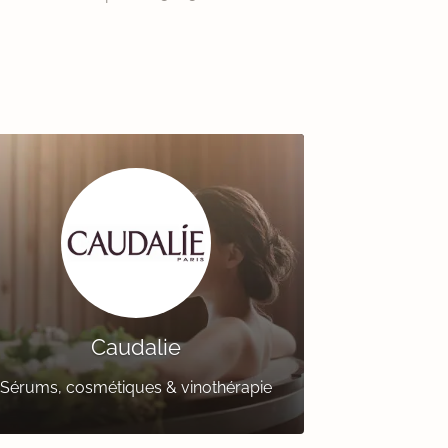
Caudalie
Sérums, cosmétiques & vinothérapie