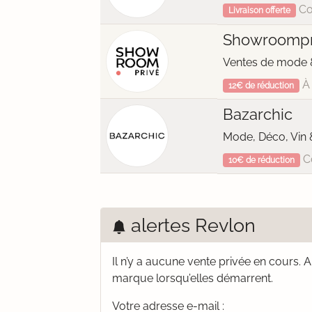
Co
Livraison offerte
Showroompr
Ventes de mode &
À 
12€ de réduction
Bazarchic
Mode, Déco, Vin 
C
10€ de réduction
alertes Revlon
Il n’y a aucune vente privée en cours.
A
marque lorsqu’elles démarrent.
Votre adresse e-mail :