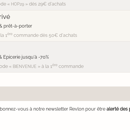
de «
» dès 29€ d'achats
HOP29
ivé
 prêt-à-porter
ère
la 1
commande dès 50€ d'achats
& Epicerie jusqu'à -70%
ère
ode «
» à la 1
commande
BIENVENUE
bonnez-vous à notre newsletter Revlon pour être
alerté des