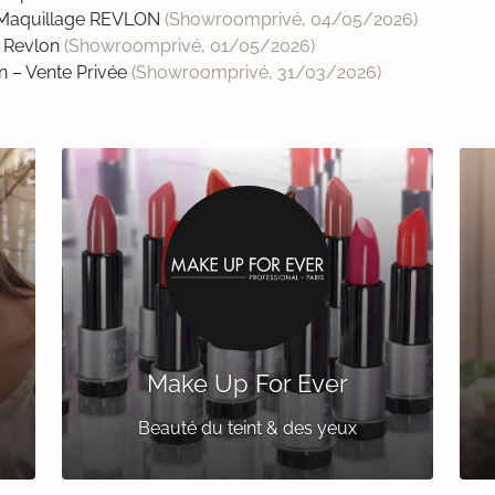
s Maquillage REVLON
(Showroomprivé,
04/05/2026
)
& Revlon
(Showroomprivé,
01/05/2026
)
on – Vente Privée
(Showroomprivé,
31/03/2026
)
Make Up For Ever
Beauté du teint & des yeux