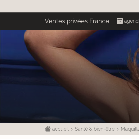
Ventes privées France
agend
accueil
Santé & bien-être
Maquill