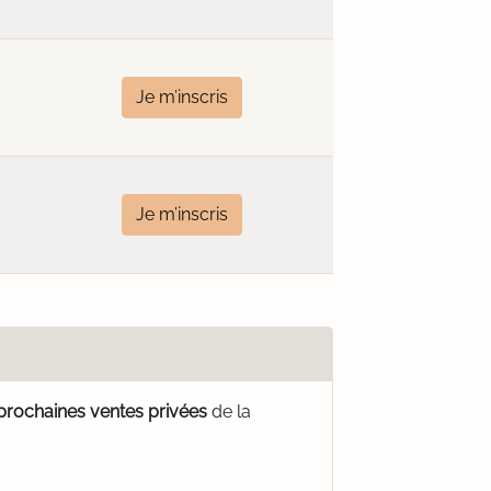
Je m’inscris
Je m’inscris
 prochaines ventes privées
de la