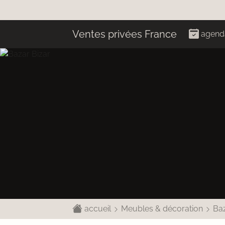
Ventes privées France
agend
accueil
Meubles & décoration
Baz