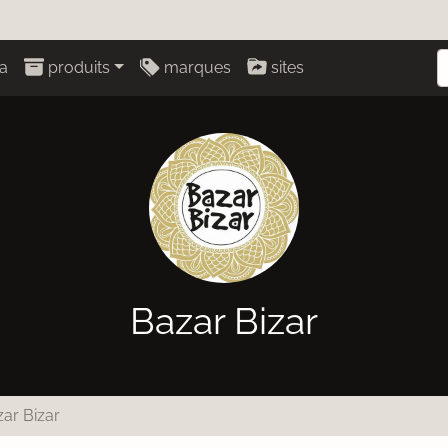
a
produits
marques
sites
Bazar Bizar
ar Bizar