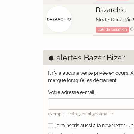
Bazarchic
Mode, Déco, Vin 
C
10€ de réduction
alertes Bazar Bizar
Il n’y a aucune vente privée en cours.
A
marque lorsqu’elles démarrent.
Votre adresse e-mail :
exemple : votre_email@hotmail.fr
je m’inscris aussi à la newsletter (