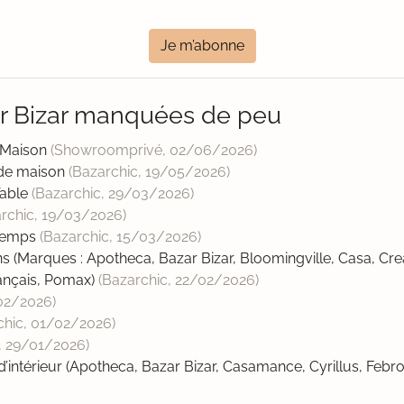
Je m’abonne
ar Bizar manquées de peu
n Maison
(Showroomprivé,
02/06/2026
)
 de maison
(Bazarchic,
19/05/2026
)
Table
(Bazarchic,
29/03/2026
)
rchic,
19/03/2026
)
ntemps
(Bazarchic,
15/03/2026
)
s (Marques : Apotheca, Bazar Bizar, Bloomingville, Casa, Crea
rançais, Pomax)
(Bazarchic,
22/02/2026
)
02/2026
)
chic,
01/02/2026
)
,
29/01/2026
)
 d’intérieur (Apotheca, Bazar Bizar, Casamance, Cyrillus, Fe