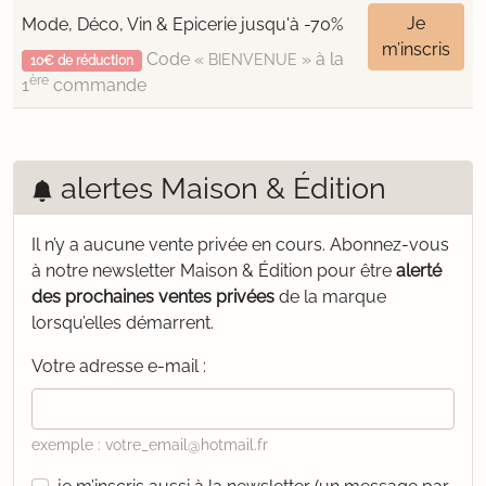
Je
Mode, Déco, Vin & Epicerie jusqu'à -70%
m’inscris
Code «
» à la
BIENVENUE
10€ de réduction
ère
1
commande
alertes Maison & Édition
Il n’y a aucune vente privée en cours.
Abonnez-vous
à notre newsletter Maison & Édition pour être
alerté
des prochaines ventes privées
de la marque
lorsqu’elles démarrent.
Votre adresse e-mail :
exemple : votre_email@hotmail.fr