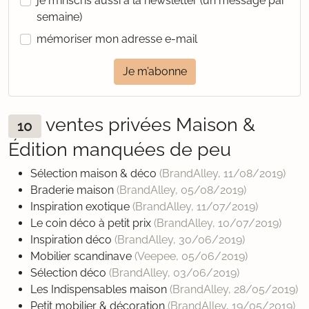
je m’inscris aussi à la newsletter (un message par
semaine)
mémoriser mon adresse e-mail
Je m’abonne
ventes privées Maison &
10
Édition manquées de peu
Sélection maison & déco
(BrandAlley,
11/08/2019
)
Braderie maison
(BrandAlley,
05/08/2019
)
Inspiration exotique
(BrandAlley,
11/07/2019
)
Le coin déco à petit prix
(BrandAlley,
10/07/2019
)
Inspiration déco
(BrandAlley,
30/06/2019
)
Mobilier scandinave
(Veepee,
05/06/2019
)
Sélection déco
(BrandAlley,
03/06/2019
)
Les Indispensables maison
(BrandAlley,
28/05/2019
)
Petit mobilier & décoration
(BrandAlley,
19/05/2019
)