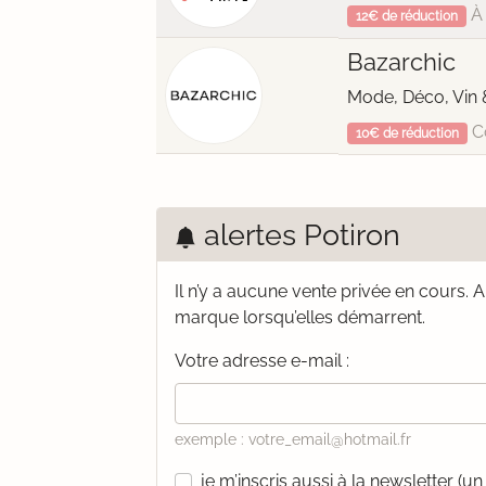
À 
12€ de réduction
Bazarchic
Mode, Déco, Vin 
C
10€ de réduction
alertes Potiron
Il n’y a aucune vente privée en cours.
A
marque lorsqu’elles démarrent.
Votre adresse e-mail :
exemple : votre_email@hotmail.fr
je m’inscris aussi à la newsletter (