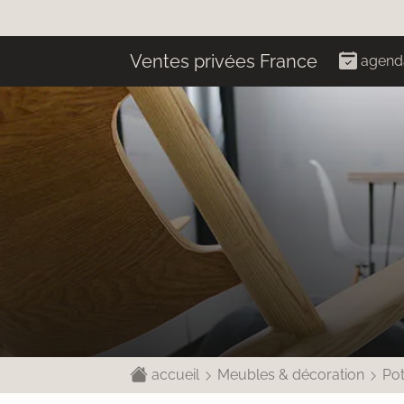
Ventes privées France
agend
accueil
Meubles & décoration
Pot