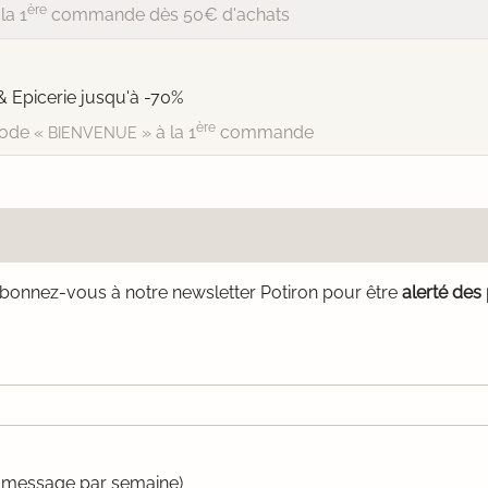
ère
la 1
commande dès 50€ d'achats
& Epicerie jusqu'à -70%
ère
ode «
» à la 1
commande
BIENVENUE
bonnez-vous à notre newsletter Potiron pour être
alerté des
un message par semaine)