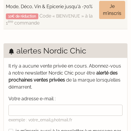
Je
Mode, Déco, Vin & Epicerie jusqu'à -70%
m’inscris
Code «
» à la
BIENVENUE
10€ de réduction
ère
1
commande
alertes Nordic Chic
Il n’y a aucune vente privée en cours.
Abonnez-vous
à notre newsletter Nordic Chic pour être
alerté des
prochaines ventes privées
de la marque lorsqu’elles
démarrent.
Votre adresse e-mail :
exemple : votre_email@hotmail.fr