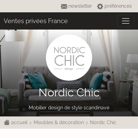
newsletter
préférences
Ventes privées France
Nordic Chic
Mobilier design de style scandinave
accueil
Meubles & décoration
Nordic Chic