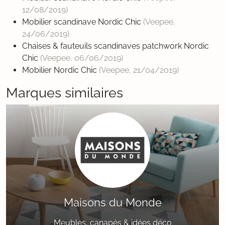
12/08/2019
)
Mobilier scandinave Nordic Chic
(Veepee,
24/06/2019
)
Chaises & fauteuils scandinaves patchwork Nordic
Chic
(Veepee,
06/06/2019
)
Mobilier Nordic Chic
(Veepee,
21/04/2019
)
Marques similaires
Maisons du Monde
Meubles, canapés & idées déco