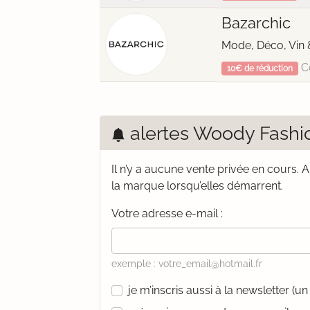
Bazarchic
Mode, Déco, Vin 
C
10€ de réduction
alertes Woody Fashi
Il n’y a aucune vente privée en cours.
A
la marque lorsqu’elles démarrent.
Votre adresse e-mail :
exemple : votre_email@hotmail.fr
je m’inscris aussi à la newsletter (