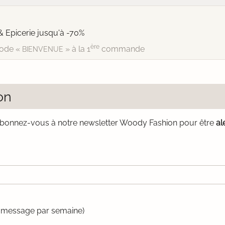
& Epicerie jusqu'à -70%
ère
ode «
» à la 1
commande
BIENVENUE
on
bonnez-vous à notre newsletter Woody Fashion pour être
al
un message par semaine)