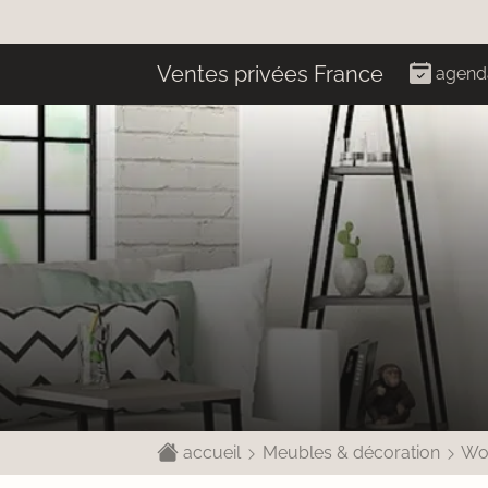
Ventes privées France
agend
accueil
Meubles & décoration
Wo