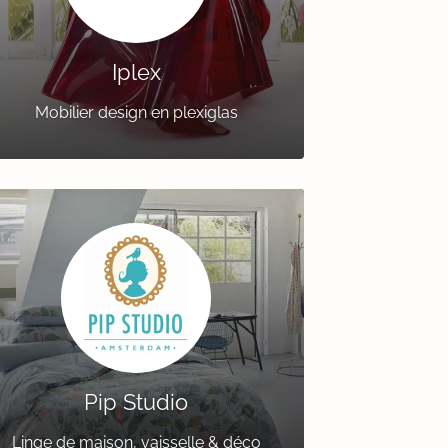
Iplex
Mobilier design en plexiglas
Pip Studio
Linge de maison, vaisselle & déco