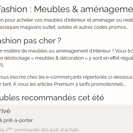
Fashion : Meubles & aménageme
on pour acheter vos meubles d'intérieur et aménager ou red
classiques magasins outlet, soldes et autres codes promos...
shion pas cher ?
 en matière de meubles ou aménagement d'intérieur ? Vous t
de déstockage « meubles & décoration » y sont en effet régu
%.
vous inscrire chez les e-commerçants répertoriés ci-dessous. 
ant. À vous les articles Premium à tarifs promotionnels...
ubles recommandés cet été
ivé
 prêt-à-porter
ère
la 1
commande dès 50€ d'achats