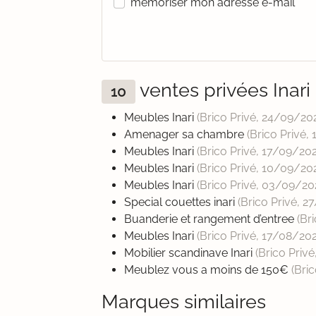
mémoriser mon adresse e-mail
ventes privées Inar
10
Meubles Inari
(Brico Privé,
24/09/20
Amenager sa chambre
(Brico Privé,
Meubles Inari
(Brico Privé,
17/09/20
Meubles Inari
(Brico Privé,
10/09/20
Meubles Inari
(Brico Privé,
03/09/20
Special couettes inari
(Brico Privé,
27
Buanderie et rangement d’entree
(Br
Meubles Inari
(Brico Privé,
17/08/20
Mobilier scandinave Inari
(Brico Privé
Meublez vous a moins de 150€
(Bri
Marques similaires