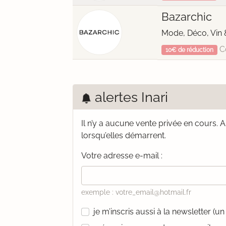
Bazarchic
Mode, Déco, Vin 
C
10€ de réduction
alertes Inari
Il n’y a aucune vente privée en cours.
A
lorsqu’elles démarrent.
Votre adresse e-mail :
exemple : votre_email@hotmail.fr
je m’inscris aussi à la newsletter (