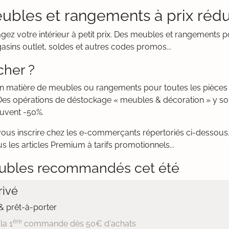
eubles et rangements à prix rédu
agez votre intérieur à petit prix. Des meubles et rangements p
asins outlet, soldes et autres codes promos...
cher ?
en matière de meubles ou rangements pour toutes les pièces
Des opérations de déstockage « meubles & décoration » y son
ouvent -50%.
vous inscrire chez les e-commerçants répertoriés ci-dessous. 
us les articles Premium à tarifs promotionnels...
ubles recommandés cet été
ivé
 prêt-à-porter
ère
la 1
commande dès 50€ d'achats