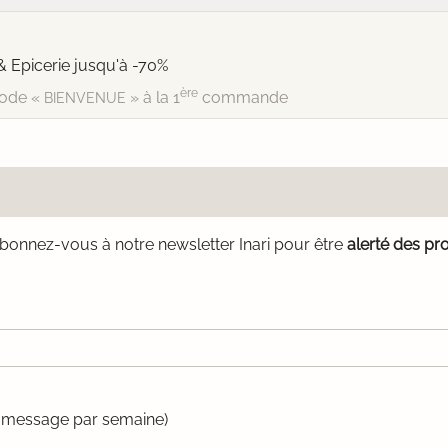
& Epicerie jusqu'à -70%
ère
ode «
» à la 1
commande
BIENVENUE
bonnez-vous à notre newsletter Inari pour être
alerté des pr
un message par semaine)