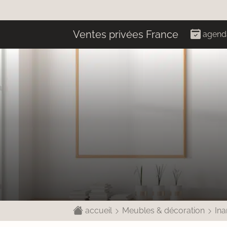
Ventes privées France
agend
accueil
Meubles & décoration
Ina