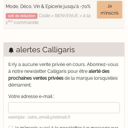
Je
Mode, Déco, Vin & Epicerie jusqu'à -70%
m’inscris
Code «
» à la
BIENVENUE
10€ de réduction
ère
1
commande
alertes Calligaris
Il n’y a aucune vente privée en cours.
Abonnez-vous
à notre newsletter Calligaris pour être
alerté des
prochaines ventes privées
de la marque lorsqu’elles
démarrent.
Votre adresse e-mail :
exemple : votre_email@hotmail.fr