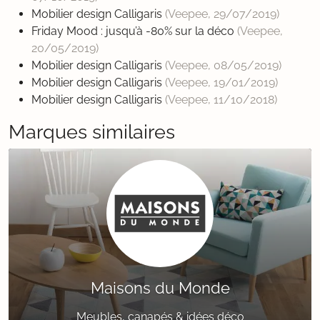
Mobilier design Calligaris
(Veepee,
29/07/2019
)
Friday Mood : jusqu’à -80% sur la déco
(Veepee,
20/05/2019
)
Mobilier design Calligaris
(Veepee,
08/05/2019
)
Mobilier design Calligaris
(Veepee,
19/01/2019
)
Mobilier design Calligaris
(Veepee,
11/10/2018
)
Marques similaires
Maisons du Monde
Meubles, canapés & idées déco