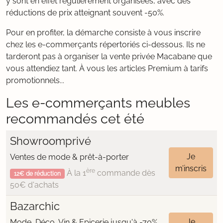
y sont en effet régulièrement organisées, avec des
réductions de prix atteignant souvent -50%.
Pour en profiter, la démarche consiste à vous inscrire
chez les e-commerçants répertoriés ci-dessous. Ils ne
tarderont pas à organiser la vente privée Macabane que
vous attendiez tant. À vous les articles Premium à tarifs
promotionnels...
Les e-commerçants meubles
recommandés cet été
Showroomprivé
Je
Ventes de mode & prêt-à-porter
m’inscris
ère
À la 1
commande dès
12€ de réduction
50€ d'achats
Bazarchic
Je
Mode, Déco, Vin & Epicerie jusqu'à -70%