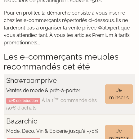
réductions de prix atteignant souvent -50%.
Pour en profiter, la démarche consiste à vous inscrire
chez les e-commerçants répertoriés ci-dessous. Ils ne
tarderont pas à organiser la vente privée Wallxpert que
vous attendiez tant. À vous les articles Premium à tarifs
promotionnels...
Les e-commerçants meubles
recommandés cet été
Showroomprivé
Je
Ventes de mode & prêt-à-porter
m’inscris
ère
À la 1
commande dès
12€ de réduction
50€ d'achats
Bazarchic
Je
Mode, Déco, Vin & Epicerie jusqu'à -70%
m’inscris