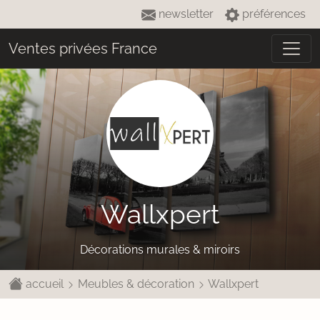
newsletter
préférences
Ventes privées France
Wallxpert
Décorations murales & miroirs
accueil
Meubles & décoration
Wallxpert