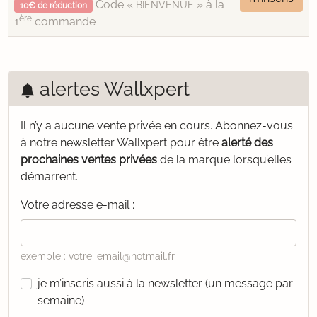
Code «
» à la
BIENVENUE
10€ de réduction
ère
1
commande
alertes Wallxpert
Il n’y a aucune vente privée en cours.
Abonnez-vous
à notre newsletter Wallxpert pour être
alerté des
prochaines ventes privées
de la marque lorsqu’elles
démarrent.
Votre adresse e-mail :
exemple : votre_email@hotmail.fr
je m’inscris aussi à la newsletter (un message par
semaine)