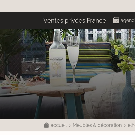
Ventes privées France
agend
accueil
Meubles & décoration
elh