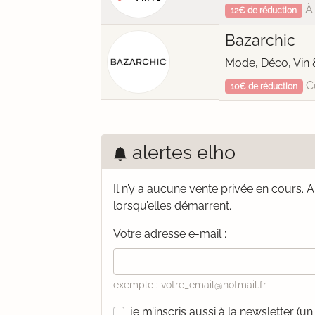
À 
12€ de réduction
Bazarchic
Mode, Déco, Vin 
C
10€ de réduction
alertes elho
Il n’y a aucune vente privée en cours.
A
lorsqu’elles démarrent.
Votre adresse e-mail :
exemple : votre_email@hotmail.fr
je m’inscris aussi à la newsletter (