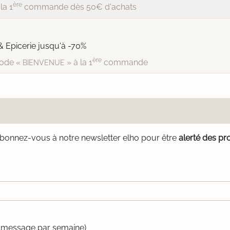
ère
la 1
commande dès 50€ d'achats
& Epicerie jusqu'à -70%
ère
ode «
» à la 1
commande
BIENVENUE
bonnez-vous à notre newsletter elho pour être
alerté des pr
un message par semaine)