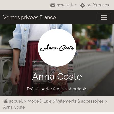
newsletter
préférences
Ventes privées France
Anna Coste
Prêt-à-porter féminin abordable
accueil
Mode & luxe
Vêtements & accessoires
Anna Coste