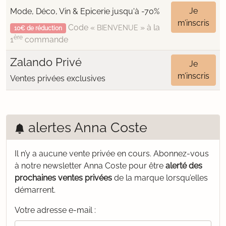
Je
Mode, Déco, Vin & Epicerie jusqu'à -70%
m’inscris
Code «
» à la
BIENVENUE
10€ de réduction
ère
1
commande
Zalando Privé
Je
m’inscris
Ventes privées exclusives
alertes Anna Coste
Il n’y a aucune vente privée en cours.
Abonnez-vous
à notre newsletter Anna Coste pour être
alerté des
prochaines ventes privées
de la marque lorsqu’elles
démarrent.
Votre adresse e-mail :