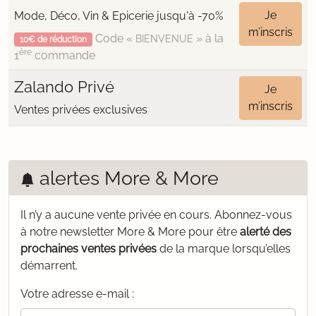
Je
Mode, Déco, Vin & Epicerie jusqu'à -70%
m’inscris
Code «
» à la
BIENVENUE
10€ de réduction
ère
1
commande
Zalando Privé
Je
m’inscris
Ventes privées exclusives
alertes More & More
Il n’y a aucune vente privée en cours.
Abonnez-vous
à notre newsletter More & More pour être
alerté des
prochaines ventes privées
de la marque lorsqu’elles
démarrent.
Votre adresse e-mail :