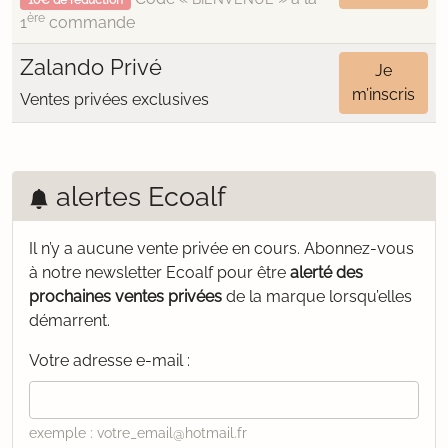
10€ de réduction
ère
1
commande
Zalando Privé
Je
m’inscris
Ventes privées exclusives
alertes Ecoalf
Il n’y a aucune vente privée en cours.
Abonnez-vous
à notre newsletter Ecoalf pour être
alerté des
prochaines ventes privées
de la marque lorsqu’elles
démarrent.
Votre adresse e-mail :
exemple : votre_email@hotmail.fr