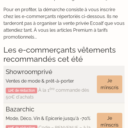
Pour en profiter, la démarche consiste à vous inscrire
chez les e-commerçants répertoriés ci-dessous. Ils ne
tarderont pas à organiser la vente privée Ecoalf que vous
attendiez tant. À vous les articles Premium à tarifs
promotionnels...
Les e-commerçants vêtements
recommandés cet été
Showroomprivé
Je
Ventes de mode & prêt-à-porter
m’inscris
ère
À la 1
commande dès
12€ de réduction
50€ d'achats
Bazarchic
Je
Mode, Déco, Vin & Epicerie jusqu'à -70%
m’inscris
Code «
» à la
BIENVENUE