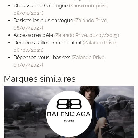
Chaussures : Catalogue
(Showroomprivé,
08/03/2024
)
Baskets les plus en vogue
(Zalando Privé,
08/07/2023
)
Accessoires d’été
(Zalando Privé,
06/07/2023
)
Dernières tailles : mode enfant
(Zalando Privé,
06/07/2023
)
Dépensez-vous : baskets
(Zalando Privé,
03/07/2023
)
Marques similaires