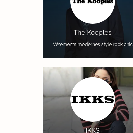
The Kooples
Vêtements modernes style rock chic
IKKS