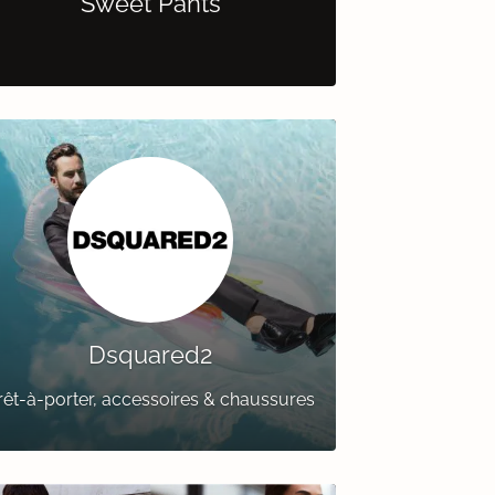
Sweet Pants
Dsquared2
rêt-à-porter, accessoires & chaussures