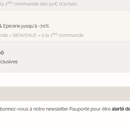
ère
la 1
commande dès 50€ d'achats
& Epicerie jusqu'à -70%
ère
ode «
» à la 1
commande
BIENVENUE
vé
xclusives
bonnez-vous à notre newsletter Pauporté pour être
alerté d