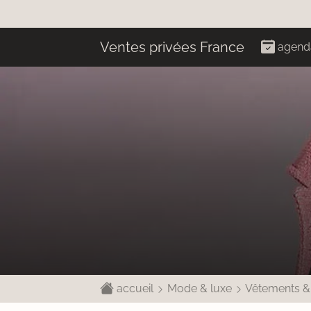
Ventes privées France
agend
accueil
Mode & luxe
Vêtements &