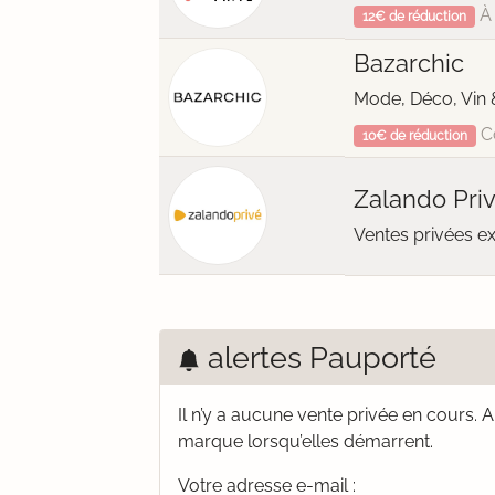
À 
12€ de réduction
Bazarchic
Mode, Déco, Vin 
C
10€ de réduction
Zalando Pri
Ventes privées e
alertes Pauporté
Il n’y a aucune vente privée en cours.
A
marque lorsqu’elles démarrent.
Votre adresse e-mail :