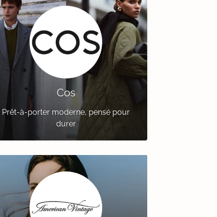
Cos
Prêt-à-porter moderne, pensé pour
durer