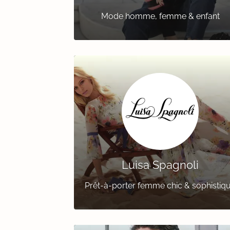
Mode homme, femme & enfant
Luisa Spagnoli
Prêt-à-porter femme chic & sophistiq