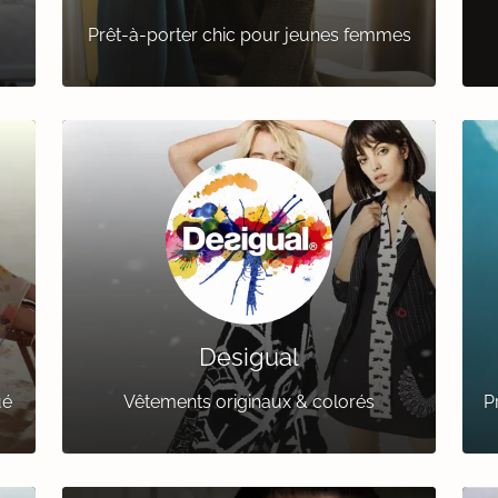
Prêt-à-porter chic pour jeunes femmes
Desigual
ué
Vêtements originaux & colorés
P