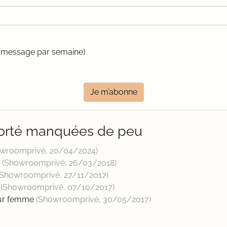
un message par semaine)
Je m’abonne
orté manquées de peu
owroomprivé,
20/04/2024
)
é
(Showroomprivé,
26/03/2018
)
(Showroomprivé,
27/11/2017
)
e
(Showroomprivé,
07/10/2017
)
our femme
(Showroomprivé,
30/05/2017
)