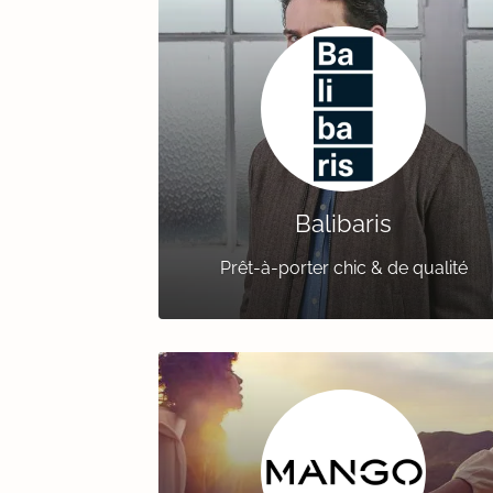
Balibaris
Prêt-à-porter chic & de qualité