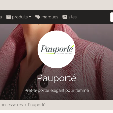
a
produits
marques
sites
Pauporté
Prêt-à-porter élégant pour femme
 accessoires
Pauporté