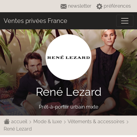
newsletter
préférences
Ventes privées France
René Lezard
Prêt-à-porter urbain mixte
accueil
Mode & luxe
Vêtements & accessoires
René Lezard