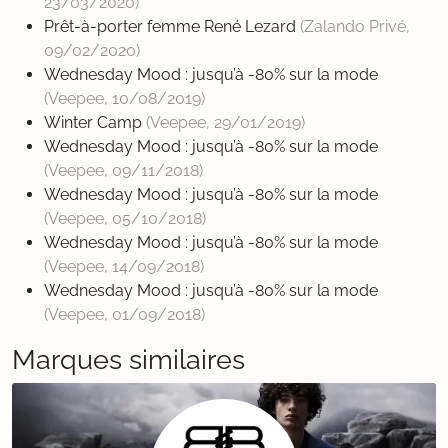
23/03/2020
)
Prêt-à-porter femme René Lezard
(Zalando Privé,
09/02/2020
)
Wednesday Mood : jusqu’à -80% sur la mode
(Veepee,
10/08/2019
)
Winter Camp
(Veepee,
29/01/2019
)
Wednesday Mood : jusqu’à -80% sur la mode
(Veepee,
09/11/2018
)
Wednesday Mood : jusqu’à -80% sur la mode
(Veepee,
05/10/2018
)
Wednesday Mood : jusqu’à -80% sur la mode
(Veepee,
14/09/2018
)
Wednesday Mood : jusqu’à -80% sur la mode
(Veepee,
01/09/2018
)
Marques similaires