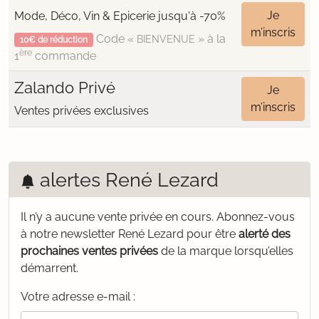
Je
Mode, Déco, Vin & Epicerie jusqu'à -70%
m’inscris
Code «
» à la
BIENVENUE
10€ de réduction
ère
1
commande
Zalando Privé
Je
m’inscris
Ventes privées exclusives
alertes René Lezard
Il n’y a aucune vente privée en cours.
Abonnez-vous
à notre newsletter René Lezard pour être
alerté des
prochaines ventes privées
de la marque lorsqu’elles
démarrent.
Votre adresse e-mail :