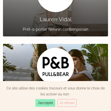
Lauren Vidal
Prêt-à-porter féminin contemporain
Ce site utilise des cookies traceurs et vous donne le choix de
Pull & Bear
les activer ou non :
Prêt-à-porter urbain & moderne
J’accepte
Je refuse