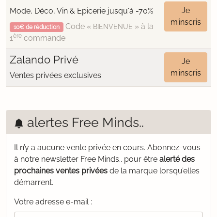
Je
Mode, Déco, Vin & Epicerie jusqu'à -70%
m’inscris
Code «
» à la
BIENVENUE
10€ de réduction
ère
1
commande
Zalando Privé
Je
m’inscris
Ventes privées exclusives
alertes Free Minds..
Il n’y a aucune vente privée en cours.
Abonnez-vous
à notre newsletter Free Minds.. pour être
alerté des
prochaines ventes privées
de la marque lorsqu’elles
démarrent.
Votre adresse e-mail :