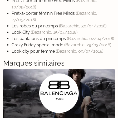
Prêt-à-porter femme Free Minds
(Bazarchic,
10/09/2018
)
Prêt-à-porter féminin Free Minds
(Bazarchic,
27/05/2018
)
Les robes du printemps
(Bazarchic,
30/04/2018
)
Look City
(Bazarchic,
15/04/2018
)
Les pantalons du printemps
(Bazarchic,
02/04/2018
)
Crazy Friday spécial mode
(Bazarchic,
29/03/2018
)
Look city pour femme
(Bazarchic,
09/03/2018
)
Marques similaires