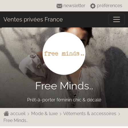
newsletter
préférences
Ventes privées France
Free Minds..
Prêt-à-porter féminin chic & décalé
accueil
Mode & luxe
Vêtements & accessoires
Free Minds..